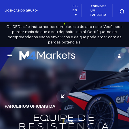
PT-
TORNE-SE
BR
LICENÇAS DO GRUPO
UM
PARCEIRO
Os CFDs são instrumentos complexos e de alto risco. Você pode
perder mais do que o seu depósito inicial. Certifique-se de
compreender os riscos envolvidos e de que pode arcar com as
perdas potenciais.
M4Markets
-
CFD
Trading
Regulated
PARCEIROS OFICIAIS DA
Broker
EQUIPE
DE
RESISTÊNCIA
BÔNUS DE
NÃO