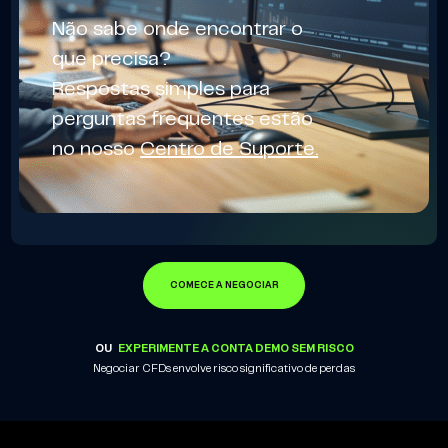
Não sabe onde encontrar o
que precisa?
Respostas simples para
perguntas frequentes estão
no nosso
Centro de Suporte.
COMECE A NEGOCIAR
OU
EXPERIMENTE A CONTA DEMO SEM RISCO
Negociar CFDs envolve risco significativo de perdas