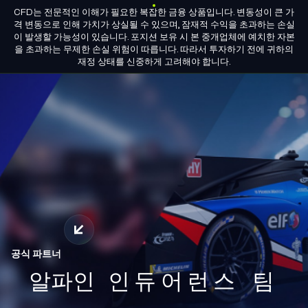
CFD는 전문적인 이해가 필요한 복잡한 금융 상품입니다. 변동성이 큰 가
KO
그룹 라이선스
파트너 되기
격 변동으로 인해 가치가 상실될 수 있으며, 잠재적 수익을 초과하는 손실
이 발생할 가능성이 있습니다. 포지션 보유 시 본 중개업체에 예치한 자본
을 초과하는 무제한 손실 위험이 따릅니다. 따라서 투자하기 전에 귀하의
M4Markets
재정 상태를 신중하게 고려해야 합니다.
-
CFD
Trading
Regulated
Broker
공식 파트너
최대 $10,000까지 받으세요
알파인
크레딧 보너스
인듀어런스 팀
스마트하게
와 함께
거래하세요