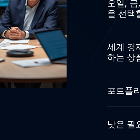
오일, 금
을 선택
세계 경
하는 상
포트폴리
낮은 필