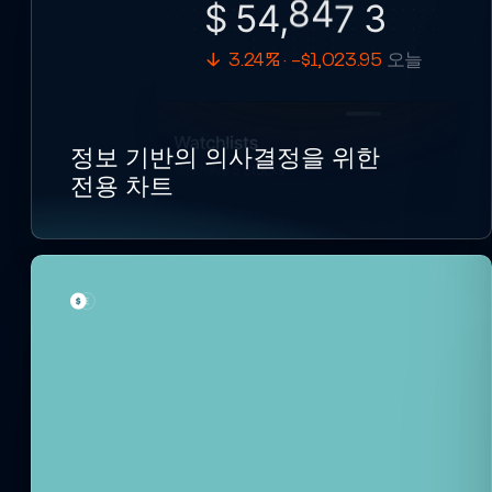
$ 54,
0
.
7
8
9
3.24% · -$1,023.95
오늘
정보 기반의 의사결정을 위한
전용 차트