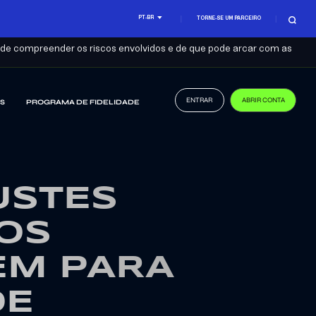
PT-BR
TORNE-SE UM PARCEIRO
se de compreender os riscos envolvidos e de que pode arcar com as
ENTRAR
ABRIR CONTA
S
PROGRAMA DE FIDELIDADE
USTES
OS
EM PARA
DE