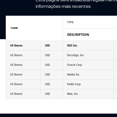
informações mais recentes.
TYPE
TERM
DESCRIPTION
US Shares
USD
NIO Inc.
US Shares
USD
DocuSign, Inc.
US Shares
USD
Oracle Corp
US Shares
USD
Adobe Inc.
US Shares
USD
FedEx Corp
US Shares
USD
Nike, Inc.