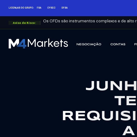
LICENÇAS DO GRUPO:
FSA
CYSEC
DFSA
Os CFDs são instrumentos complexos e de alto ri
Aviso de Risco:
NEGOCIAÇÃO
CONTAS
F
M4Markets
-
CFD
Trading
Regulated
JUNH
Broker
T
REQUIS
A