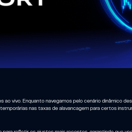
es ao vivo. Enquanto navegamos pelo cenário dinâmico de
temporárias nas taxas de alavancagem para certos instr
e para refletir os ajustes mais recentes, garantindo que v