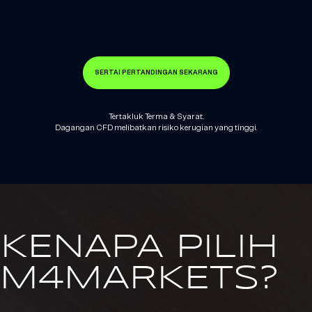
SERTAI PERTANDINGAN SEKARANG
Tertakluk Terma & Syarat.
Dagangan CFD melibatkan risiko kerugian yang tinggi.
KENAPA PILIH
M4MARKETS?