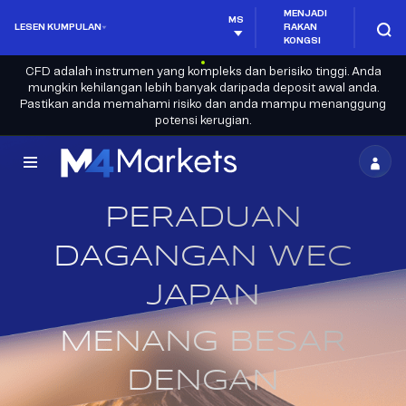
MENJADI
MS
LESEN KUMPULAN
RAKAN
KONGSI
CFD adalah instrumen yang kompleks dan berisiko tinggi. Anda
mungkin kehilangan lebih banyak daripada deposit awal anda.
Pastikan anda memahami risiko dan anda mampu menanggung
potensi kerugian.
M4Markets
-
PERADUAN
CFD
DAGANGAN WEC
Trading
JAPAN
Regulated
Broker
MENANG BESAR
DENGAN