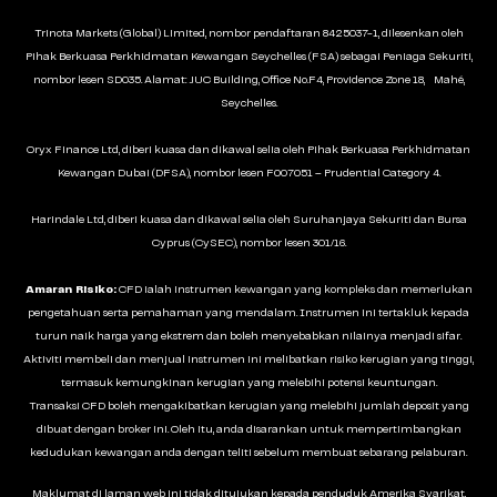
Trinota Markets (Global) Limited, nombor pendaftaran 8425037-1, dilesenkan oleh
Pihak Berkuasa Perkhidmatan Kewangan Seychelles (FSA) sebagai Peniaga Sekuriti,
nombor lesen SD035. Alamat: JUC Building, Office No.F4, Providence Zone 18, Mahé,
Seychelles.
Oryx Finance Ltd, diberi kuasa dan dikawal selia oleh Pihak Berkuasa Perkhidmatan
Kewangan Dubai (DFSA), nombor lesen F007051 – Prudential Category 4.
Harindale Ltd, diberi kuasa dan dikawal selia oleh Suruhanjaya Sekuriti dan Bursa
Cyprus (CySEC), nombor lesen 301/16.
Amaran Risiko:
CFD ialah instrumen kewangan yang kompleks dan memerlukan
pengetahuan serta pemahaman yang mendalam. Instrumen ini tertakluk kepada
turun naik harga yang ekstrem dan boleh menyebabkan nilainya menjadi sifar.
Aktiviti membeli dan menjual instrumen ini melibatkan risiko kerugian yang tinggi,
termasuk kemungkinan kerugian yang melebihi potensi keuntungan.
Transaksi CFD boleh mengakibatkan kerugian yang melebihi jumlah deposit yang
dibuat dengan broker ini. Oleh itu, anda disarankan untuk mempertimbangkan
kedudukan kewangan anda dengan teliti sebelum membuat sebarang pelaburan.
Maklumat di laman web ini tidak ditujukan kepada penduduk Amerika Syarikat,