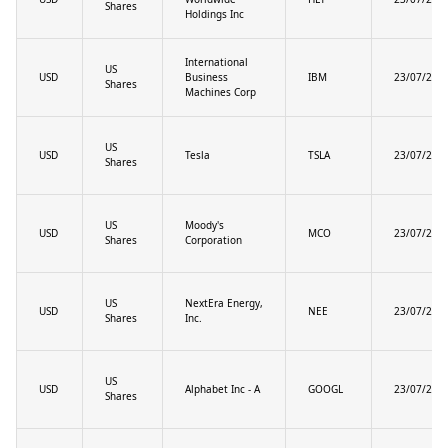
Shares
Holdings Inc
International
US
USD
Business
IBM
23/07/202
Shares
Machines Corp
US
USD
Tesla
TSLA
23/07/202
Shares
US
Moody's
USD
MCO
23/07/202
Shares
Corporation
US
NextEra Energy,
USD
NEE
23/07/202
Shares
Inc.
US
USD
Alphabet Inc - A
GOOGL
23/07/202
Shares