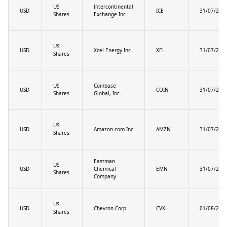
US
Intercontinental
USD
ICE
31/07/202
Shares
Exchange Inc
US
USD
Xcel Energy Inc.
XEL
31/07/202
Shares
US
Coinbase
USD
COIN
31/07/202
Shares
Global, Inc.
US
USD
Amazon.com Inc
AMZN
31/07/202
Shares
Eastman
US
USD
Chemical
EMN
31/07/202
Shares
Company
US
USD
Chevron Corp
CVX
01/08/202
Shares