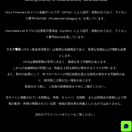
Building, Office No.F4, Providence Zone 18, Mahé, Seychelles.
Oryx Finance Ltd ドバイ金融サービス庁（DFSA）により認可・規制されており、ライセン
ス番号F007051（Prudential Category 4）を有しています。
Harindale Ltd キプロス証券取引委員会（CySEC）により認可・規制されており、ライセン
ス番号301/16を有しています。
リスク警告:
CFD（差金決済取引）は複雑な金融商品であり、高度な知識および理解を必要
とします。
CFDは価格変動が非常に大きく、価値を失う可能性があります。
これらの金融商品の売買には、利益を上回る損失が発生するリスクが伴います。
また、取引の結果として、本ブローカーへの預託金額を超える損失が発生する可能性があ
り、損失額に上限がない場合があります。
投資を行う前に、ご自身の財務状況を十分にご検討ください。
当サイトに掲載されている情報は、米国、キューバ、北朝鮮、または現地法や規制により情
報の配布・利用が制限されている国・地域の居住者を対象としたものではありません。
当社のプライバシーポリシーをご覧ください。