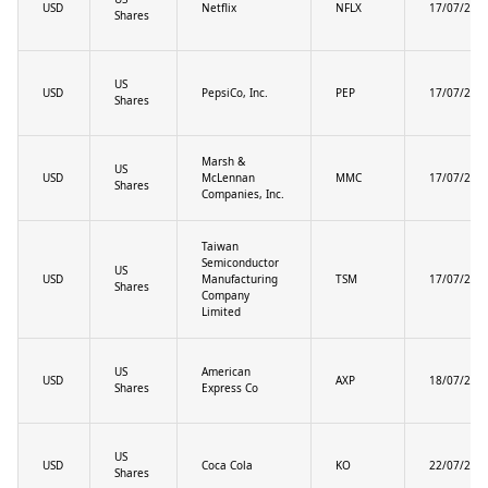
USD
Netflix
NFLX
17/07/202
Shares
US
USD
PepsiCo, Inc.
PEP
17/07/202
Shares
Marsh &
US
USD
McLennan
MMC
17/07/202
Shares
Companies, Inc.
Taiwan
Semiconductor
US
USD
Manufacturing
TSM
17/07/202
Shares
Company
Limited
US
American
USD
AXP
18/07/202
Shares
Express Co
US
USD
Coca Cola
KO
22/07/202
Shares