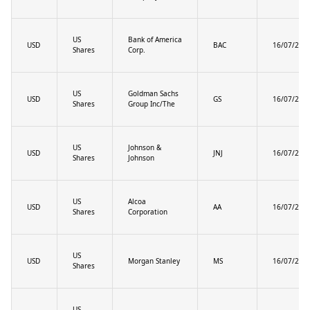
US
Bank of America
USD
BAC
16/07/202
Shares
Corp.
US
Goldman Sachs
USD
GS
16/07/202
Shares
Group Inc/The
US
Johnson &
USD
JNJ
16/07/202
Shares
Johnson
US
Alcoa
USD
AA
16/07/202
Shares
Corporation
US
USD
Morgan Stanley
MS
16/07/202
Shares
US