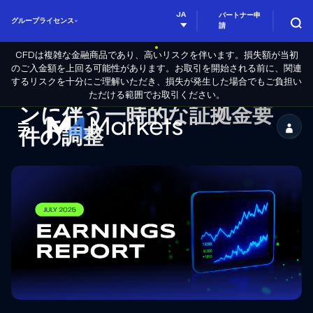
JA
パートナー申
グループライセンス
請
CFDは複雑な金融商品であり、高いリスクを伴います。損失額が当初
のご入金額を上回る可能性があります。お取引を開始される前に、関連
するリスクを十分にご理解いただき、損失が発生した場合でもご負担い
2025年7月：決算シーズ
ただける範囲でお取引ください。
ンに伴う一時的な証拠金要
M4Markets
件の調整
-
CFD
Trading
Regulated
Broker