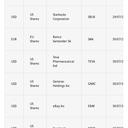
US
Starbucks
USD
SBUX
29/07/202
Shares
Corporation
EU
Banco
EUR
SAN
30/07/202
Shares
Santander SA
Teva
US
USD
Pharmaceutical
TEVA
30/07/202
Shares
Ind
US
Generac
USD
GNRC
30/07/202
Shares
Holdings Inc
US
USD
eBay Inc
EBAY
30/07/202
Shares
US