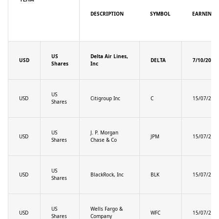
DESCRIPTION
SYMBOL
EARNINGS
US
Delta Air Lines,
USD
DELTA
7/10/2025
Shares
Inc
US
USD
Citigroup Inc
C
15/07/202
Shares
US
J. P. Morgan
USD
JPM
15/07/202
Shares
Chase & Co
US
USD
BlackRock, Inc
BLK
15/07/202
Shares
US
Wells Fargo &
USD
WFC
15/07/202
Shares
Company