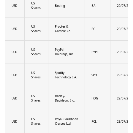
US
USD
Boeing
BA
29/07/202
Shares
US
Procter &
USD
PG
29/07/202
Shares
Gamble Co
US
PayPal
USD
PYPL
29/07/202
Shares
Holdings, Inc.
US
Spotify
USD
SPOT
29/07/202
Shares
Technology S.A.
US
Harley-
USD
HOG
29/07/202
Shares
Davidson, Inc.
US
Royal Caribbean
USD
RCL
29/07/202
Shares
Cruises Ltd.