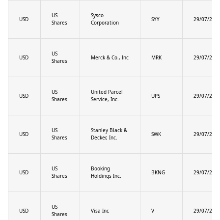
US
Sysco
USD
SYY
29/07/202
Shares
Corporation
US
USD
Merck & Co., Inc
MRK
29/07/202
Shares
US
United Parcel
USD
UPS
29/07/202
Shares
Service, Inc.
US
Stanley Black &
USD
SWK
29/07/202
Shares
Decker, Inc.
US
Booking
USD
BKNG
29/07/202
Shares
Holdings Inc.
US
USD
Visa Inc
V
29/07/202
Shares