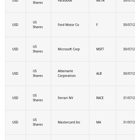
USD
Facebook
META
30/07/202
Shares
US
USD
Ford Motor Co
F
30/07/202
Shares
US
USD
Microsoft Corp
MSFT
30/07/202
Shares
US
Albemarle
USD
ALB
30/07/202
Shares
Corporation
US
USD
Ferrari NV
RACE
31/07/202
Shares
US
USD
Mastercard Inc
MA
31/07/202
Shares