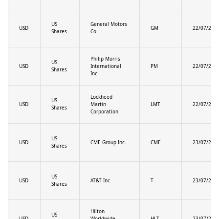
US
General Motors
USD
GM
22/07/202
Shares
Co
Philip Morris
US
USD
International
PM
22/07/202
Shares
Inc.
Lockheed
US
USD
Martin
LMT
22/07/202
Shares
Corporation
US
USD
CME Group Inc.
CME
23/07/202
Shares
US
USD
AT&T Inc
T
23/07/202
Shares
Hilton
US
USD
Worldwide
HLT
23/07/202