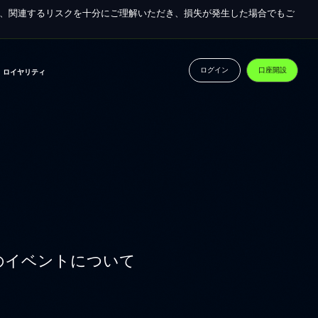
に、関連するリスクを十分にご理解いただき、損失が発生した場合でもご
JA
パートナー申請
ログイン
口座開設
ロイヤリティ
のイベントについて