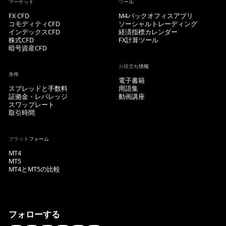
マーケット
ツール
FX CFD
M4バックオフィスアプリ
コモディティCFD
ソーシャルトレーディング
インデックスCFD
経済指標カレンダー
株式CFD
FX計算ツール
暗号資産CFD
お役立ち情報
条件
電子書籍
スプレッドと手数料
用語集
証拠金・レバレッジ
動画講座
スワップレート
取引時間
プラットフォーム
MT4
MT5
MT4とMT5の比較
フォローする