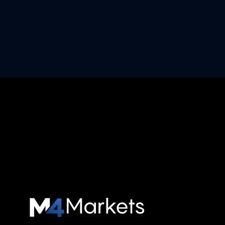
M4Markets
-