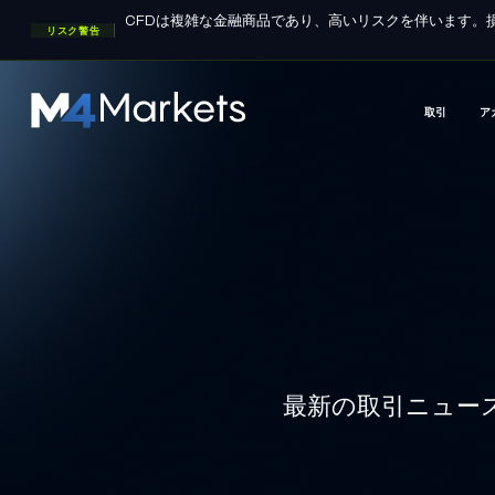
CFDは複雑な金融商品であり、高いリスクを伴います。
リスク警告
グループライセンス:
FSA
CYSEC
DFSA
取引
ア
M4Markets
-
CFD
Trading
Regulated
Broker
最新の取引ニュー