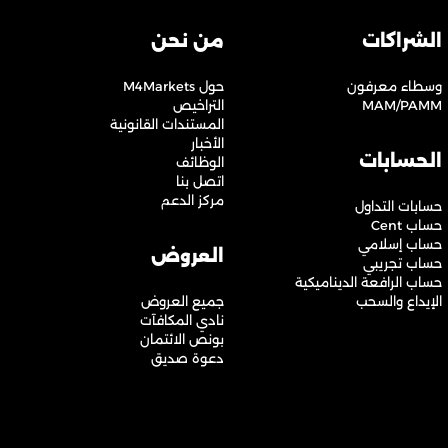
الشراكات
من نحن
وسطاء معرفون
حول M4Markets
MAM/PAMM
التراخيص
المستندات القانونية
الأخبار
الحسابات
الوظائف
اتصل بنا
مركز الدعم
حسابات التداول
حساب Cent
حساب إسلامي
العروض
حساب تجريبي
حساب الرافعة الديناميكية
الإيداع والسحب
جميع العروض
نادي المكافآت
بونص الائتمان
دعوة صديق