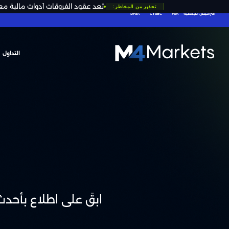
تُعد عقود الفروقات أدوات مالية مع
تحذير من المخاطر:
التراخيص الجماعية
FSA
CYSEC
DFSA
التداول
M4Markets
-
CFD
Trading
Regulated
Broker
ابقَ على اطلاع بأحدث 