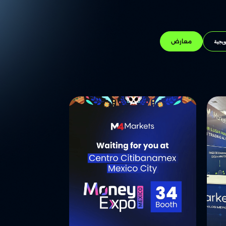
يجية
معارض