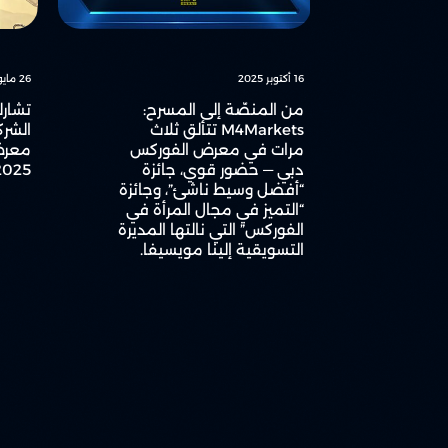
16 أكتوبر 2025
26 مايو 2025
من المنصّة إلى المسرح:
M4Markets تتألق ثلاث
الشرك
مرات في معرض الفوركس
معرض 
دبي — حضور قوي، جائزة
2025
“أفضل وسيط ناشئ”، وجائزة
“التميز في مجال المرأة في
الفوركس” التي نالتها المديرة
التسويقية إلينا مويسيفا.