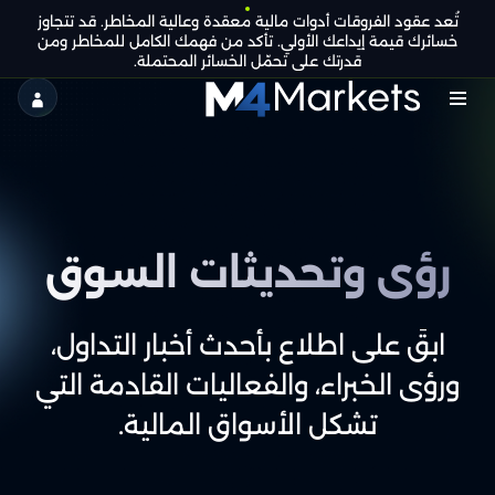
تُعد عقود الفروقات أدوات مالية معقدة وعالية المخاطر. قد تتجاوز
AR
كن
التراخيص الجماعية
خسائرك قيمة إيداعك الأولي. تأكد من فهمك الكامل للمخاطر ومن
شريكًا
قدرتك على تحمّل الخسائر المحتملة.
M4Markets
-
CFD
Trading
رؤى وتحديثات السوق
Regulated
Broker
ابقَ على اطلاع بأحدث أخبار التداول،
ورؤى الخبراء، والفعاليات القادمة التي
تشكل الأسواق المالية.