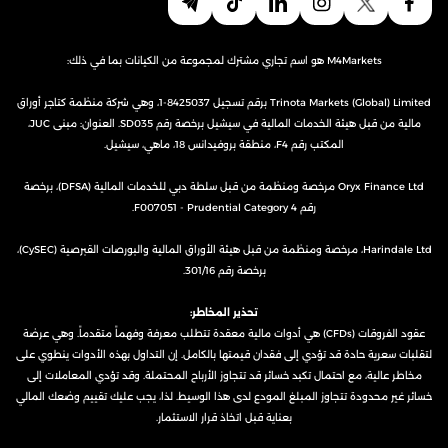
M4Markets هو اسم تجاري مشترك لمجموعة من الكيانات بما في ذلك:
Trinota Markets (Global) Limited برقم تسجيل 8425037-1، وهي شركة منظمة كتاجر أوراق
مالية من قبل هيئة الخدمات المالية في سيشيل برخصة رقم SD035. العنوان: مبنى JUC،
المكتب رقم F4، منطقة بروفيدانس 18، ماهي، سيشيل.
Oryx Finance Ltd مرخصة ومنظمة من قبل سلطة دبي للخدمات المالية (DFSA)، برخصة
رقم F007051 - Prudential Category 4.
Harindale Ltd، مرخصة ومنظمة من قبل هيئة الأوراق المالية والبورصات القبرصية (CySEC)،
برخصة رقم 301/16.
تحذير المخاطر:
عقود الفروقات (CFDs) هي أدوات مالية معقدة تتطلب معرفة وفهماً متقدماً. وهي عرضة
لتقلبات سعرية حادة قد تؤدي إلى فقدان قيمتها بالكامل. إن التداول بهذه الأدوات ينطوي على
مخاطر عالية، مع احتمال تكبد خسائر قد تتجاوز الأرباح المحتملة. وقد تؤدي المعاملات إلى
خسائر غير محدودة تتجاوز المبلغ المودع لدى هذا الوسيط. لذا، يجب عليك تقييم وضعك المالي
بعناية قبل اتخاذ قرار الاستثمار.