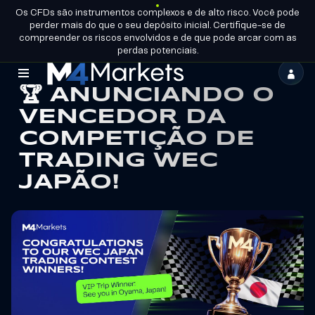
Os CFDs são instrumentos complexos e de alto risco. Você pode
PT-
TORNE-SE
perder mais do que o seu depósito inicial. Certifique-se de
BR
LICENÇAS DO GRUPO
UM
PARCEIRO
compreender os riscos envolvidos e de que pode arcar com as
perdas potenciais.
M4Markets
🏆 ANUNCIANDO O
-
VENCEDOR DA
CFD
COMPETIÇÃO DE
Trading
TRADING WEC
JAPÃO!
Regulated
Broker