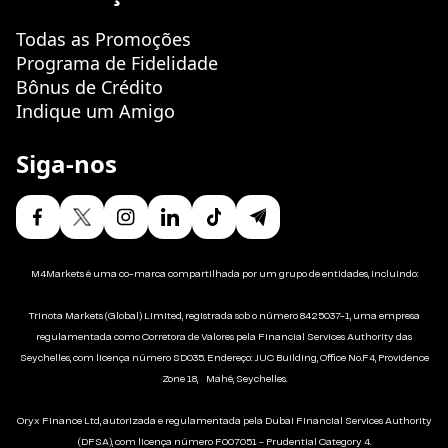
Todas as Promoções
Programa de Fidelidade
Bônus de Crédito
Indique um Amigo
Siga-nos
M4Markets é uma co-marca compartilhada por um grupo de entidades, incluindo:
Trinota Markets (Global) Limited, registrada sob o número 8425037-1, uma empresa
regulamentada como Corretora de Valores pela Financial Services Authority das
Seychelles, com licença número SD035. Endereço: JUC Building, Office No.F4, Providence
Zone 18, Mahé, Seychelles.
Oryx Finance Ltd, autorizada e regulamentada pela Dubai Financial Services Authority
(DFSA), com licença número F007051 - Prudential Category 4.