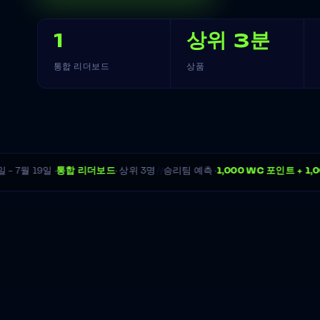
1
상위 3분
통합 리더보드
상품
//
 7월 19일 ·
통합 리더보드
· 상위 3명
승리팀 예측 ·
1,000 WC 포인트 + 1,0