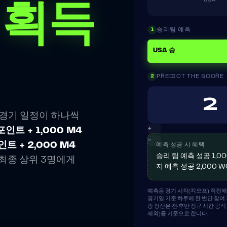
USA
 획득
승리팀 예측
1
USA 승
PREDICT THE SCORE
2
 경기 일정이 하나씩
+
포인트 + 1,000 M4
−
인트 + 2,000 M4
예측 성공 시 혜택
승리 팀 예측 성공 1,00
 최종 상위 3명에게
지 예측 성공 2,000 WC
예측은 경기 시작(킥오프) 직전에
경기일 기준 하루에 한 번만 참여 
종 정산은 전·후반 정규 시간 공
제외)를 기준으로 합니다.