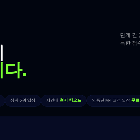
단계 간
득한 점
지
다.
상위 3위 입상
시간대
현지 킥오프
인증된 M4 고객 입장
무료