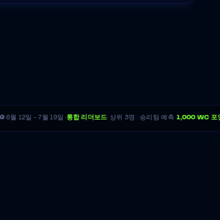
//
6월 12일 - 7월 19일 ·
통합 리더보드
· 상위 3명
승리팀 예측 ·
1,000 WC 포인트