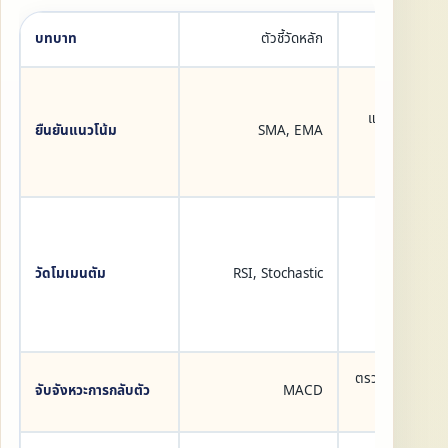
บทบาท
ตัวชี้วัดหลัก
การใช้
แยกแยะแนวโน้ม
ยืนยันแนวโน้ม
SMA, EMA
แ
ตรวจสอ
วัดโมเมนตัม
RSI, Stochastic
Overbough
Ove
ตรวจสอบการตัด
จับจังหวะการกลับตัว
MACD
Diver