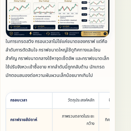
ในการเทรดสวิง กรอบเวลาไม่ใช่แค่ขนาดของกราฟ แต่คือ
ลำดับการตัดสินใจ กราฟขนาดใหญ่ใช้ดูทิศทางและโซน
สำคัญ กราฟขนาดกลางใช้หาจุดเซ็ตอัพ และกราฟขนาดเล็ก
ใช้ปรับจังหวะเข้าซื้อขาย หากลำดับนี้ถูกกลับด้าน นักเทรด
มักตอบสนองต่อความผันผวนเล็กน้อยมากเกินไป
กรอบเวลา
วัตถุประสงค์หลัก
ปัจจัยยืนยัน
ภาพรวมตลาดในระยะ
กราฟรายสัปดาห์
ทิศทางแนวโน้มร
กว้าง