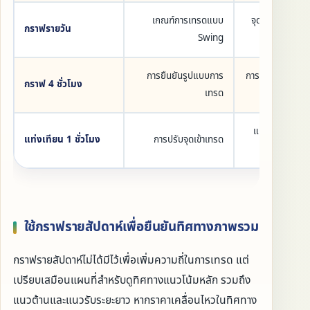
เกณฑ์การเทรดแบบ
จุดสูงสุด จุดต่ำ
กราฟรายวัน
Swing
แ
การยืนยันรูปแบบการ
การ Breakout 
กราฟ 4 ชั่วโมง
เทรด
Retrac
แท่งเทียนและต
แท่งเทียน 1 ชั่วโมง
การปรับจุดเข้าเทรด
Sto
ใช้กราฟรายสัปดาห์เพื่อยืนยันทิศทางภาพรวม
กราฟรายสัปดาห์ไม่ได้มีไว้เพื่อเพิ่มความถี่ในการเทรด แต่
เปรียบเสมือนแผนที่สำหรับดูทิศทางแนวโน้มหลัก รวมถึง
แนวต้านและแนวรับระยะยาว หากราคาเคลื่อนไหวในทิศทาง