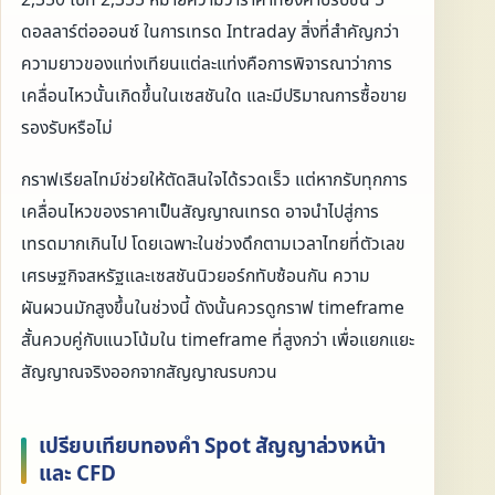
2,350 ไปที่ 2,355 หมายความว่าราคาทองคำปรับขึ้น 5
ดอลลาร์ต่อออนซ์ ในการเทรด Intraday สิ่งที่สำคัญกว่า
ความยาวของแท่งเทียนแต่ละแท่งคือการพิจารณาว่าการ
เคลื่อนไหวนั้นเกิดขึ้นในเซสชันใด และมีปริมาณการซื้อขาย
รองรับหรือไม่
กราฟเรียลไทม์ช่วยให้ตัดสินใจได้รวดเร็ว แต่หากรับทุกการ
เคลื่อนไหวของราคาเป็นสัญญาณเทรด อาจนำไปสู่การ
เทรดมากเกินไป โดยเฉพาะในช่วงดึกตามเวลาไทยที่ตัวเลข
เศรษฐกิจสหรัฐและเซสชันนิวยอร์กทับซ้อนกัน ความ
ผันผวนมักสูงขึ้นในช่วงนี้ ดังนั้นควรดูกราฟ timeframe
สั้นควบคู่กับแนวโน้มใน timeframe ที่สูงกว่า เพื่อแยกแยะ
สัญญาณจริงออกจากสัญญาณรบกวน
เปรียบเทียบทองคำ Spot สัญญาล่วงหน้า
และ CFD