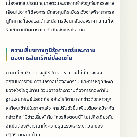
เนื่องจากสเปรดมักขยายตัวและราคาที่คำสั่งถูกจับคู่จริงอาจ
เลื่อนไปจากที่ต้องการ นักลงทุนที่ระมัดระวังอาจพิจารณารอ
ดูทิศทางที่สองและตำแหน่งการย้อนกลับของราคา แทนที่จะ
รีบเข้าตามทิศทางแรกทันทีหลังการประกาศ
ความเสี่ยงทางภูมิรัฐศาสตร์และความ
ต้องการสินทรัพย์ปลอดภัย
ความตึงเครียดทางภูมิรัฐศาสตร์ ความไม่มั่นคงของ
สถาบันการเงิน ความกังวลเรื่องสงคราม และการหยุดชะงัก
ของห่วงโซ่อุปทาน ล้วนอาจสร้างความต้องการทองคำใน
ฐานะสินทรัพย์ปลอดภัย อย่างไรก็ตาม หากข่าวดังกล่าวถูก
สะท้อนเข้าไปในราคาแล้ว การปรับตัวขึ้นเพิ่มเติมอาจมีจำกัด
กล่าวคือ “มีข่าวเสี่ยง” กับ “ควรซื้อตอนนี้” ไม่ใช่สิ่งเดียวกัน
จำเป็นต้องพิจารณาทั้งความรุนแรงและระยะเวลาของ
ปฏิกิริยาตลาดด้วย