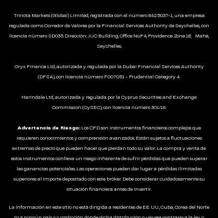
Trinota Markets (Global) Limited, registrada con el número 8425037-1, una empresa
regulada como Corredor de Valores por la Financial Services Authority de Seychelles, con
licencia número SD035. Dirección: JUC Building, Office No.F4, Providence Zone 18, Mahé,
Seychelles.
Oryx Finance Ltd, autorizada y regulada por la Dubai Financial Services Authority
(DFSA), con licencia número F007051 - Prudential Category 4.
Harindale Ltd, autorizada y regulada por la Cyprus Securities and Exchange
Commission (CySEC), con licencia número 301/16.
Advertencia de Riesgo:
Los CFD son instrumentos financieros complejos que
requieren conocimientos y comprensión avanzados. Están sujetos a fluctuaciones
extremas de precio que pueden hacer que pierdan todo su valor. La compra y venta de
estos instrumentos conlleva un riesgo inherente de sufrir pérdidas que pueden superar
las ganancias potenciales. Las operaciones pueden dar lugar a pérdidas ilimitadas
superiores al importe depositado con este bróker. Debe considerar cuidadosamente su
situación financiera antes de invertir.
La información en este sitio no está dirigida a residentes de EE. UU., Cuba, Corea del Norte
ni a ningún país o jurisdicción donde dicha distribución o uso sea contrario a la ley o