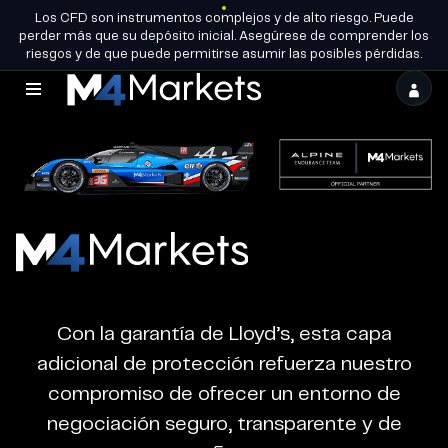
Trading
Los CFD son instrumentos complejos y de alto riesgo. Puede
ES
CONVIÉRTETE
LICENCIAS DE GRUPO
perder más que su depósito inicial. Asegúrese de comprender los
EN SOCIO
riesgos y de que puede permitirse asumir las posibles pérdidas.
M4Markets
-
CFD
Trading
Regulated
M4Markets
Broker
-
CFD
Con la garantía de Lloyd’s, esta capa
Trading
adicional de protección refuerza nuestro
Regulated
compromiso de ofrecer un entorno de
Broker
negociación seguro, transparente y de