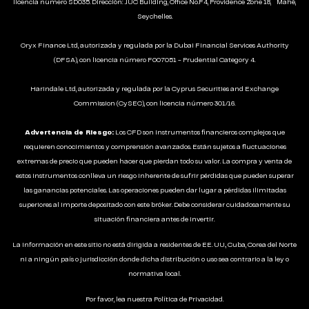
licencia número SD035. Dirección: JUC Building, Office No.F4, Providence Zone 18, Mahé,
Seychelles.
Oryx Finance Ltd, autorizada y regulada por la Dubai Financial Services Authority
(DFSA), con licencia número F007051 - Prudential Category 4.
Harindale Ltd, autorizada y regulada por la Cyprus Securities and Exchange
Commission (CySEC), con licencia número 301/16.
Advertencia de Riesgo:
Los CFD son instrumentos financieros complejos que
requieren conocimientos y comprensión avanzados. Están sujetos a fluctuaciones
extremas de precio que pueden hacer que pierdan todo su valor. La compra y venta de
estos instrumentos conlleva un riesgo inherente de sufrir pérdidas que pueden superar
las ganancias potenciales. Las operaciones pueden dar lugar a pérdidas ilimitadas
superiores al importe depositado con este bróker. Debe considerar cuidadosamente su
situación financiera antes de invertir.
La información en este sitio no está dirigida a residentes de EE. UU., Cuba, Corea del Norte
ni a ningún país o jurisdicción donde dicha distribución o uso sea contrario a la ley o
normativa local.
Por favor, lea nuestra
Política de Privacidad
.