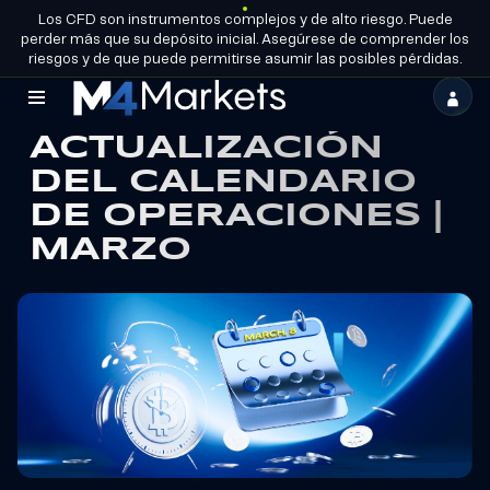
Los CFD son instrumentos complejos y de alto riesgo. Puede
ES
CONVIÉRTETE
LICENCIAS DE GRUPO
perder más que su depósito inicial. Asegúrese de comprender los
EN SOCIO
riesgos y de que puede permitirse asumir las posibles pérdidas.
M4Markets
ACTUALIZACIÓN
-
DEL CALENDARIO
CFD
DE OPERACIONES |
Trading
MARZO
Regulated
Broker