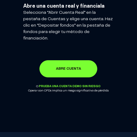
Abre una cuenta real y fínanciala
Selecciona “Abrir Cuenta Real” en la
pestaña de Cuentas y elige una cuenta. Haz
clic en “Depositar fondos” en la pestaña de
fondos para elegir tu método de
financiación.
ABRE CUENTA
PRUEBA UNA CUENTA DEMO SIN RIESGO
O
Operar con CFDs implica un riesgo significativo de pérdida