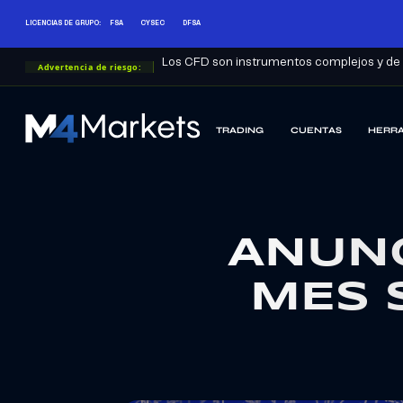
LICENCIAS DE GRUPO:
FSA
CYSEC
DFSA
Los CFD son instrumentos complejos y de a
Advertencia de riesgo:
TRADING
CUENTAS
HERRA
M4Markets
-
CFD
Trading
Regulated
ANUNC
Broker
MES 