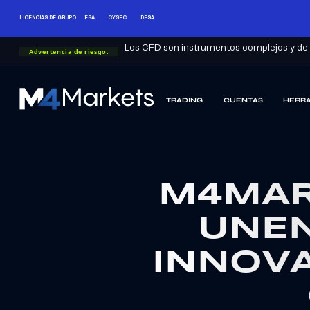
LICENCIAS DE GRUPO:
FSA
CYSEC
DFSA
Los CFD son instrumentos complejos y de a
Advertencia de riesgo:
TRADING
CUENTAS
HERRA
M4Markets
-
CFD
Trading
Regulated
M4MAR
Broker
UNEN
INNOVA