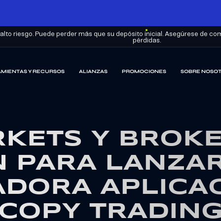
lto riesgo. Puede perder más que su depósito inicial. Asegúrese de com
pérdidas.
MIENTAS Y RECURSOS
ALIANZAS
PROMOCIONES
SOBRE NOSO
KETS Y BROKE
 PARA LANZA
DORA APLICA
COPY TRADIN