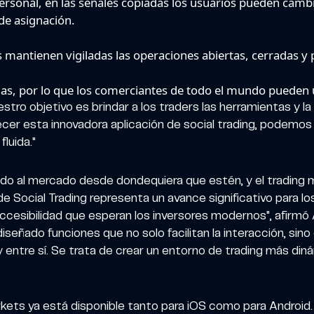
ersonal, en las señales copiadas los usuarios pueden camb
 de asignación.
 mantienen vigiladas las operaciones abiertas, cerradas y 
mas, por lo que los comerciantes de todo el mundo pueden ut
stro objetivo es brindar a los traders las herramientas y l
ecer esta innovadora aplicación de social trading, podemos f
luida."
uido al mercado desde dondequiera que estén, y el trading
de Social Trading representa un avance significativo para 
a accesibilidad que esperan los inversores modernos", afir
señado funciones que no solo facilitan la interacción, sin
 entre sí. Se trata de crear un entorno de trading más dinám
kets ya está disponible tanto para iOS como para Android. 