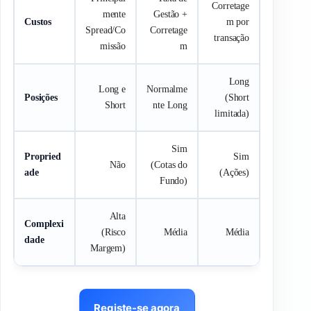
Corretage
mente
Gestão +
Custos
m por
Spread/Co
Corretage
transação
missão
m
Long
Long e
Normalme
Posições
(Short
Short
nte Long
limitada)
Sim
Propried
Sim
Não
(Cotas do
ade
(Ações)
Fundo)
Alta
Complexi
(Risco
Média
Média
dade
Margem)
Registe-se agora