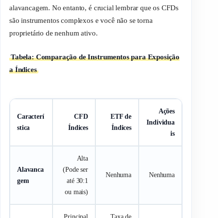
alavancagem. No entanto, é crucial lembrar que os CFDs
são instrumentos complexos e você não se torna
proprietário de nenhum ativo.
Tabela: Comparação de Instrumentos para Exposição
a Índices
Ações
Caracterí
CFD
ETF de
Individua
stica
Índices
Índices
is
Alta
Alavanca
(Pode ser
Nenhuma
Nenhuma
gem
até 30:1
ou mais)
Principal
Taxa de