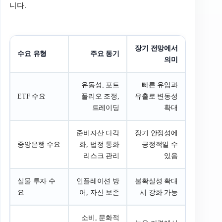
니다.
장기 전망에서
수요 유형
주요 동기
의미
유동성, 포트
빠른 유입과
ETF 수요
폴리오 조정,
유출로 변동성
트레이딩
확대
준비자산 다각
장기 안정성에
중앙은행 수요
화, 법정 통화
긍정적일 수
리스크 관리
있음
실물 투자 수
인플레이션 방
불확실성 확대
요
어, 자산 보존
시 강화 가능
소비, 문화적