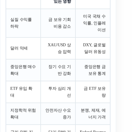
있는 영향
미국 국채 수
실질 수익률
금 보유 기회
익률, 인플레
하락
비용 감소
이션
XAU/USD 상
DXY, 글로벌
달러 약세
승 압력
달러 유동성
중앙은행 매수
장기 수요 기
중앙은행 금
확대
반 강화
보유 통계
ETF 유입 확
투자 심리 개
금 ETF 보유
대
선
량
지정학적 위험
안전자산 수요
분쟁, 제재, 에
확대
증가
너지 가격