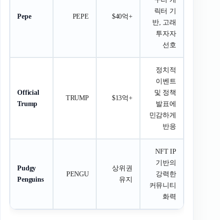
릭터 기
Pepe
PEPE
$40억+
반, 고래
투자자
선호
정치적
이벤트
Official
및 정책
TRUMP
$13억+
Trump
발표에
민감하게
반응
NFT IP
기반의
Pudgy
상위권
PENGU
강력한
Penguins
유지
커뮤니티
화력