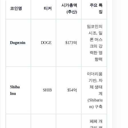
시가총액
주요 특
코인명
티커
(추산)
징
밈코인의
시조, 일
론 머스
Dogecoin
DOGE
$173억
크의 강
력한 영
향력
이더리움
기반, 자
Shiba
체 생태
SHIB
$54억
Inu
계
(Shibariu
m) 구축
페페 개
구리 캐