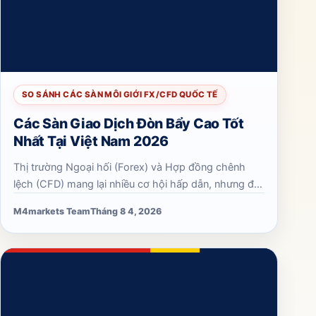
SO SÁNH CÁC SÀN MÔI GIỚI FX/CFD QUỐC TẾ
Các Sàn Giao Dịch Đòn Bẩy Cao Tốt
Nhất Tại Việt Nam 2026
Thị trường Ngoại hối (Forex) và Hợp đồng chênh
lệch (CFD) mang lại nhiều cơ hội hấp dẫn, nhưng đòi
hỏi sự thận trọng cao, đặc biệt khi sử dụng đòn bẩy.
M4markets Team
Tháng 8 4, 2026
Đòn bẩy cho phép nhà giao dịch mở…