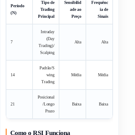
Tipo de
Sensibilid
Frequênc
Período
Trading
ade ao
ia de
(N)
Principal
Preço
Sinais
Intraday
(Day
7
Alta
Alta
Trading)/
Scalping
Padrão/S
14
wing
Média
Média
Trading
Posicional
21
/Longo
Baixa
Baixa
Prazo
Como o RSI Funciona