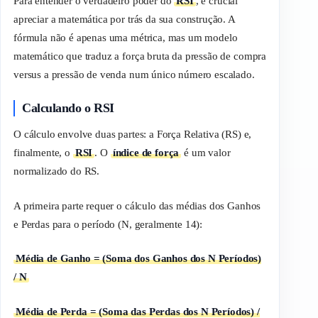
Para entender o verdadeiro poder do
RSI
, é crucial
apreciar a matemática por trás da sua construção. A
fórmula não é apenas uma métrica, mas um modelo
matemático que traduz a força bruta da pressão de compra
versus
a pressão de venda num único número escalado.
Calculando o RSI
O cálculo envolve duas partes: a Força Relativa (RS) e,
finalmente, o
RSI
. O
índice de força
é um valor
normalizado do RS.
A primeira parte requer o cálculo das médias dos Ganhos
e Perdas para o período (N, geralmente 14):
Média de Ganho = (Soma dos Ganhos dos N Períodos)
/ N
Média de Perda = (Soma das Perdas dos N Períodos) /