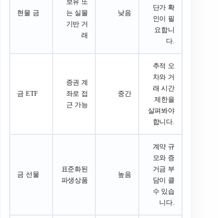
보유 또
단가 확
현물 금
는 실물
낮음
인이 필
기반 거
요합니
래
다.
추적 오
차와 거
증권 계
래 시간
금 ETF
좌로 접
중간
제한을
근 가능
살펴봐야
합니다.
계약 규
모와 증
표준화된
거금 부
금 선물
높음
파생상품
담이 클
수 있습
니다.