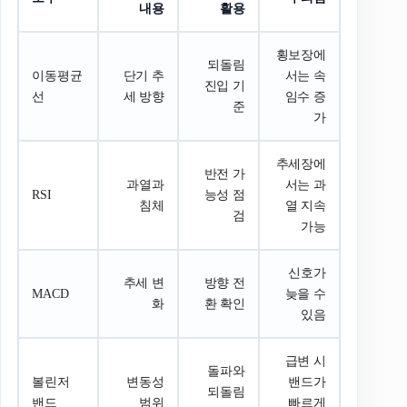
내용
활용
횡보장에
되돌림
이동평균
단기 추
서는 속
진입 기
선
세 방향
임수 증
준
가
추세장에
반전 가
과열과
서는 과
RSI
능성 점
침체
열 지속
검
가능
신호가
추세 변
방향 전
MACD
늦을 수
화
환 확인
있음
급변 시
돌파와
볼린저
변동성
밴드가
되돌림
밴드
범위
빠르게