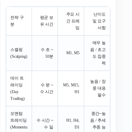
주요 시
난이도
전략 구
평균 보
간 프레
및 요구
분
유 시간
임
사항
매우 높
스캘핑
수 초 ~
음 / 초고
M1, M5
(Scalping)
10분
도 집중
력
데이 트
높음 / 장
레이딩
수 분 ~
M5, M15,
중 대응
(Day
수 시간
H1
필수
Trading)
모멘텀
중간~높
트레이딩
수 시간 ~
H1, H4,
음 / 추세
(Momentu
수 일
D1
추종 능