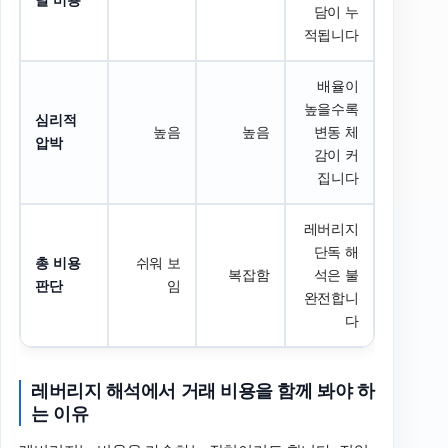
달
비용
담이 누
적됩니다
배율이
높을수록
심리적
높음
높음
변동 체
압박
감이 커
집니다
레버리지
단독 해
총
비용
쉬워 보
복잡함
석은 불
판단
임
완전합니
다
레버리지
해석에서
거래
비용을
함께
봐야
하
는
이유