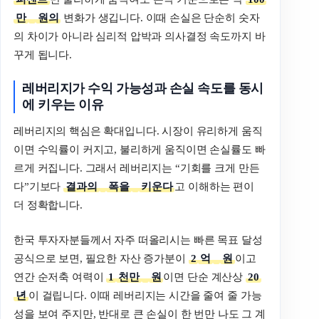
만
원의
변화가 생깁니다. 이때 손실은 단순히 숫자
의 차이가 아니라 심리적 압박과 의사결정 속도까지 바
꾸게 됩니다.
레버리지가
수익
가능성과
손실
속도를
동시
에
키우는
이유
레버리지의 핵심은 확대입니다. 시장이 유리하게 움직
이면 수익률이 커지고, 불리하게 움직이면 손실률도 빠
르게 커집니다. 그래서 레버리지는 “기회를 크게 만든
다”기보다
결과의
폭을
키운다
고 이해하는 편이
더 정확합니다.
한국 투자자분들께서 자주 떠올리시는 빠른 목표 달성
공식으로 보면, 필요한 자산 증가분이
2
억
원
이고
연간 순저축 여력이
1
천만
원
이면 단순 계산상
20
년
이 걸립니다. 이때 레버리지는 시간을 줄여 줄 가능
성을 보여 주지만, 반대로 큰 손실이 한 번만 나도 그 계