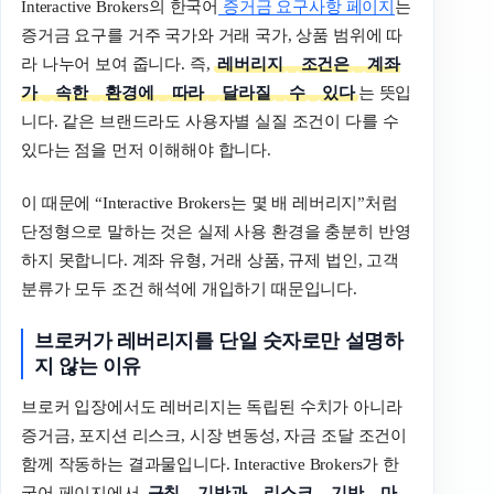
Interactive Brokers의 한국어
증거금 요구사항 페이지
는
증거금 요구를 거주 국가와 거래 국가, 상품 범위에 따
라 나누어 보여 줍니다. 즉,
레버리지
조건은
계좌
가
속한
환경에
따라
달라질
수
있다
는 뜻입
니다. 같은 브랜드라도 사용자별 실질 조건이 다를 수
있다는 점을 먼저 이해해야 합니다.
이 때문에 “Interactive Brokers는 몇 배 레버리지”처럼
단정형으로 말하는 것은 실제 사용 환경을 충분히 반영
하지 못합니다. 계좌 유형, 거래 상품, 규제 법인, 고객
분류가 모두 조건 해석에 개입하기 때문입니다.
브로커가
레버리지를
단일
숫자로만
설명하
지
않는
이유
브로커 입장에서도 레버리지는 독립된 수치가 아니라
증거금, 포지션 리스크, 시장 변동성, 자금 조달 조건이
함께 작동하는 결과물입니다. Interactive Brokers가 한
국어 페이지에서
규칙
기반과
리스크
기반
마