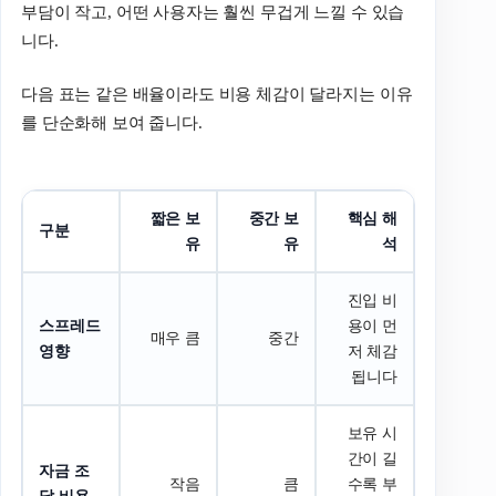
부담이 작고, 어떤 사용자는 훨씬 무겁게 느낄 수 있습
니다.
다음 표는 같은 배율이라도 비용 체감이 달라지는 이유
를 단순화해 보여 줍니다.
짧은
보
중간
보
핵심
해
구분
유
유
석
진입 비
스프레드
용이 먼
매우 큼
중간
영향
저 체감
됩니다
보유 시
간이 길
자금
조
작음
큼
수록 부