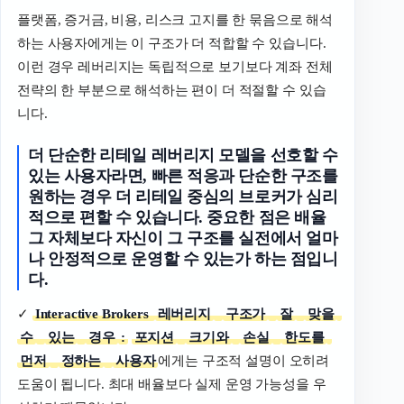
플랫폼, 증거금, 비용, 리스크 고지를 한 묶음으로 해석
하는 사용자에게는 이 구조가 더 적합할 수 있습니다.
이런 경우 레버리지는 독립적으로 보기보다 계좌 전체
전략의 한 부분으로 해석하는 편이 더 적절할 수 있습
니다.
더
단순한
리테일
레버리지
모델을
선호할
수
있는
사용자라면
,
빠른
적응과
단순한
구조를
원하는
경우
더
리테일
중심의
브로커가
심리
적으로
편할
수
있습니다
.
중요한
점은
배율
그
자체보다
자신이
그
구조를
실전에서
얼마
나
안정적으로
운영할
수
있는가
하는
점입니
다
.
✓
Interactive Brokers
레버리지
구조가
잘
맞을
수
있는
경우
:
포지션
크기와
손실
한도를
먼저
정하는
사용자
에게는 구조적 설명이 오히려
도움이 됩니다. 최대 배율보다 실제 운영 가능성을 우