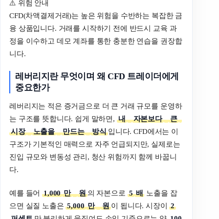
⚠️ 위험 안내
CFD(차액결제거래)는 높은 위험을 수반하는 복잡한 금
융 상품입니다. 거래를 시작하기 전에 반드시 교육 과
정을 이수하고 데모 계좌를 통한 충분한 연습을 권장합
니다.
레버리지란
무엇이며
왜
CFD
트레이더에게
중요한가
레버리지는 적은 증거금으로 더 큰 거래 규모를 운영하
는 구조를 뜻합니다. 쉽게 말하면,
내
자본보다
큰
시장
노출을
만드는
방식
입니다. CFD에서는 이
구조가 기본적인 매력으로 자주 언급되지만, 실제로는
진입 규모와 변동성 관리, 청산 위험까지 함께 바꿉니
다.
예를 들어
1,000
만
원
의 자본으로
5
배
노출을 잡
으면 실질 노출은
5,000
만
원
이 됩니다. 시장이
2
퍼센트
만 불리하게 움직여도 손익 기준으로는 약
100