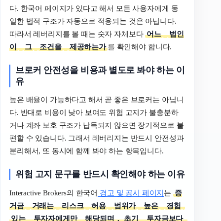
다. 한국어 페이지가 있다고 해서 모든 사용자에게 동
일한 법적 구조가 자동으로 적용되는 것은 아닙니다.
따라서 레버리지를 볼 때는 숫자 자체보다
어느
법인
이
그
조건을
제공하는가
를 확인해야 합니다.
브로커
안전성을
비용과
별도로
봐야
하는
이
유
높은 배율이 가능하다고 해서 곧 좋은 브로커는 아닙니
다. 반대로 비용이 낮아 보여도 위험 고지가 불충분하
거나 계좌 보호 구조가 납득되지 않으면 장기적으로 불
편할 수 있습니다. 그래서 레버리지는 반드시 안전성과
분리해서, 또 동시에 함께 봐야 하는 항목입니다.
위험
고지
문구를
반드시
확인해야
하는
이유
Interactive Brokers의 한국어
경고 및 공시 페이지
는
증
거금
거래는
리스크
허용
범위가
높은
경험
있는
투자자에게만
해당되며
,
초기
투자금보다