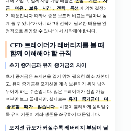
계에 가깝고, 실제 사용 가능 배율은
손절
기준
,
자
금
여유
,
보유
시간
,
전략
특성
에 의해 결정되
기 때문입니다.따라서 좋은 브로커 비교는 “얼마나 높
게 줄 수 있나”가 아니라 “내 전략에 필요한 배율을 안
정적으로 운영할 수 있나”에서 시작해야 합니다.
CFD 트레이더가 레버리지를 볼 때
함께 이해해야 할 규칙
초기
증거금과
유지
증거금의
차이
초기 증거금은 포지션을 열기 위해 필요한 최소 자본이
고, 유지 증거금은 포지션을 계속 보유하기 위해 남겨
두어야 하는 수준입니다. 많은 트레이더가 진입 가능
여부만 보고 끝내지만, 실제로는
유지
증거금이
더
중요할
때가
많습니다
.
시장이 불리하게 움직일수
록 유지 기준이 계좌 생존을 좌우하기 때문입니다.
포지션
규모가
커질수록
레버리지
부담이
달